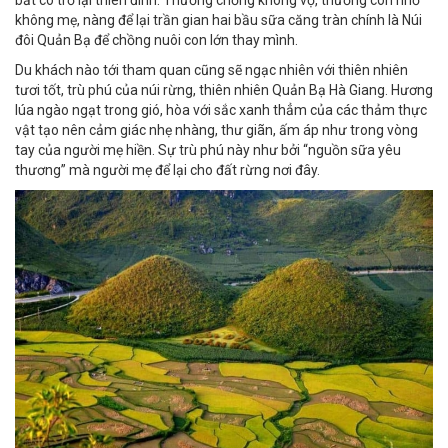
bắt cô trở lại thiên đình. Thương chồng không vợ, thương con nhỏ
không mẹ, nàng để lại trần gian hai bầu sữa căng tràn chính là Núi
đôi Quản Bạ để chồng nuôi con lớn thay mình.
Du khách nào tới tham quan cũng sẽ ngạc nhiên với thiên nhiên
tươi tốt, trù phú của núi rừng, thiên nhiên
Quản Bạ Hà Giang
. Hương
lúa ngào ngạt trong gió, hòa với sắc xanh thẳm của các thảm thực
vật tạo nên cảm giác nhẹ nhàng, thư giãn, ấm áp như trong vòng
tay của người mẹ hiền. Sự trù phú này như bởi “nguồn sữa yêu
thương” mà người mẹ để lại cho đất rừng nơi đây.