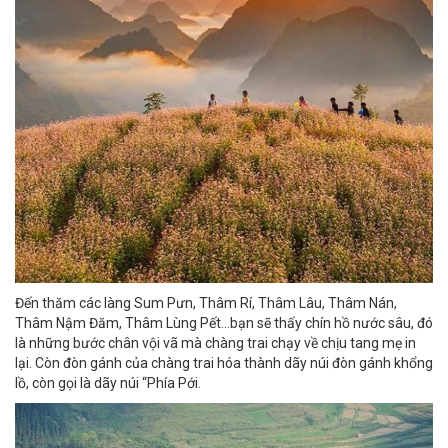
Đến thăm các làng Sum Pưn, Thâm Rí, Thâm Lâu, Thâm Nán,
Thâm Nậm Đăm, Thâm Lùng Pết…bạn sẽ thấy chín hồ nước sâu, đó
là những bước chân vội vã mà chàng trai chạy về chịu tang mẹ in
lại. Còn đòn gánh của chàng trai hóa thành dãy núi đòn gánh khổng
lồ, còn gọi là dãy núi “Phía Pới.