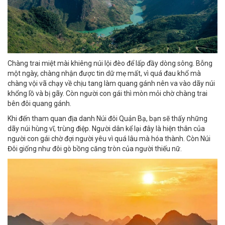
Chàng trai miệt mài khiêng núi lội đèo để lấp đầy dòng sông. Bỗng
một ngày, chàng nhận được tin dữ mẹ mất, vì quá đau khổ mà
chàng vội vã chạy về chịu tang làm quang gánh nên va vào dãy núi
khổng lồ và bị gãy. Còn người con gái thì mòn mỏi chờ chàng trai
bên đôi quang gánh.
Khi đến tham quan địa danh Núi đôi Quản Bạ, bạn sẽ thấy những
dãy núi hùng vĩ, trùng điệp. Người dân kể lại đây là hiện thân của
người con gái chờ đợi người yêu vì quá lâu mà hóa thành. Còn Núi
Đôi giống như đôi gò bồng căng tròn của người thiếu nữ.