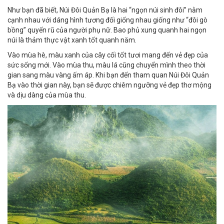
Như bạn đã biết, Núi Đôi Quản Bạ là hai “ngọn núi sinh đôi” nằm
cạnh nhau với dáng hình tương đối giống nhau giống như “đôi gò
bồng” quyến rũ của người phụ nữ. Bao phủ xung quanh hai ngọn
núi là thảm thực vật xanh tốt quanh năm.
Vào mùa hè, màu xanh của cây cối tốt tươi mang đến vẻ đẹp của
sức sống mới. Vào mùa thu, màu lá cũng chuyển mình theo thời
gian sang màu vàng ấm áp. Khi bạn đến tham quan Núi Đôi Quản
Bạ vào thời gian này, bạn sẽ được chiêm ngưỡng vẻ đẹp thơ mộng
và dịu dàng của mùa thu.