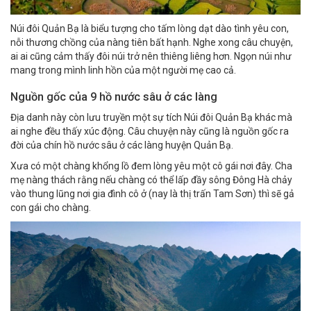
Núi đôi Quản Bạ là biểu tượng cho tấm lòng dạt dào tình yêu con,
nỗi thương chồng của nàng tiên bất hạnh. Nghe xong câu chuyện,
ai ai cũng cảm thấy đôi núi trở nên thiêng liêng hơn. Ngọn núi như
mang trong mình linh hồn của một người mẹ cao cả.
Nguồn gốc của 9 hồ nước sâu ở các làng
Địa danh này còn lưu truyền một sự tích Núi đôi Quản Bạ khác mà
ai nghe đều thấy xúc động. Câu chuyện này cũng là nguồn gốc ra
đời của chín hồ nước sâu ở các làng huyện Quản Bạ.
Xưa có một chàng khổng lồ đem lòng yêu một cô gái nơi đây. Cha
mẹ nàng thách rằng nếu chàng có thể lấp đầy sông Đông Hà chảy
vào thung lũng nơi gia đình cô ở (nay là thị trấn Tam Sơn) thì sẽ gả
con gái cho chàng.