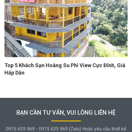
Top 5 Khách Sạn Hoàng Su Phì View Cực Đỉnh, Giá
Hấp Dẫn
BẠN CẦN TƯ VẤN, VUI LÒNG LIÊN HỆ
0915 635 969 - 0915 635 969 (Zalo) Hoặc yêu cầu thiết kế