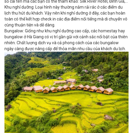
số cái tên mà các bạn có thể tham khảo: Silk River Hotel, Đinh Gia,...
Khu nghỉ dưỡng: Loại hình này thường nằm rải rác ở các điểm du
lịch thu hút du khách. Vậy nên khi nghỉ dưỡng ở đây, các bạn hoàn
toàn có thể kết hợp check in các địa điểm nổi tiếng mà di chuyển vô
cùng thuận tiện và dễ dàng.
Bungalow: Giống như khu nghỉ dưỡng cao cấp, các homestay hay
bungalow ở Hà Giang có vị trí gần gũi với cảnh sắc nổi bật của thiên
nhiên. Chất lượng dịch vụ và cả phong cách của các bungalow
ngày càng được nâng cấp để thỏa mãn nhu cầu của khách du lịch.