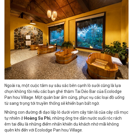
Ngoài ra, một cuộc tâm sự sâu sắc bên cạnh lò sưởi cũng là lựa
chọn không tồi nếu các bạn ghé thăm Tai Dẻo Bar của Ecolodge
Pan hou Village. Một quán bar ấm cúng, phục vụ các loại đồ uống
từ sang trọng tới truyền thống sẽ khiến bạn bất ngờ.
Những con đường đi dạo lấp ló dưới vòm cây tán lá của cây cối mọc
tự nhiên ở
Hoàng Su Phì
, những ống tre dẫn nước suối róc rách
êm tai đều là những điểm nhấn khiến du khách nhớ mãi không
quên khi đến với Ecolodge Pan hou Village.