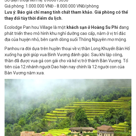
Số điện thoại liên hệ: 0966615050
Giá phòng: 1.000.000 VNĐ - 8.000.000 VNĐ/phòng
Lưu ý: Báo giá chỉ mang tính chất tham khảo. Giá phòng có thể
thay đổi tùy thời điểm du lịch.
Ecolodge Pan hou Village là một
khách sạn ở Hoàng Su Phì
đang
phát triển theo mô hình khu nghỉ dưỡng cao cấp, nằm ở vị trí đắc
địa của huyện nhỏ, bên cạnh dòng suối Thông Nguyên mơ mộng.
Panhou ra đời dựa trên huyền thoại về vị thần Long Khuyển Bàn Hổ
xuống hạ giới giúp vua Bình Vương đánh giặc. Sau khi lập công,
thần đã được vua gả con gái cho và kế vị trở thành Bàn Vương. Tổ
tiên của 12 nhánh người Dao hiện nay chính là 12 người con của
Bàn Vương năm xưa.