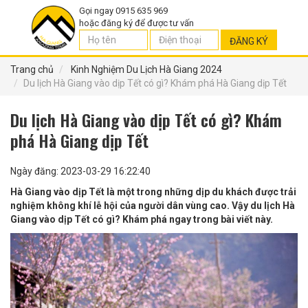
Gọi ngay 0915 635 969
hoặc đăng ký để được tư vấn
ĐĂNG KÝ
Trang chủ
Kinh Nghiệm Du Lịch Hà Giang 2024
Du lịch Hà Giang vào dịp Tết có gì? Khám phá Hà Giang dịp Tết
Du lịch Hà Giang vào dịp Tết có gì? Khám
phá Hà Giang dịp Tết
Ngày đăng: 2023-03-29 16:22:40
Hà Giang vào dịp Tết là một trong những dịp du khách được trải
nghiệm không khí lễ hội của người dân vùng cao. Vậy
du lịch Hà
Giang
vào dịp Tết có gì? Khám phá ngay trong bài viết này.