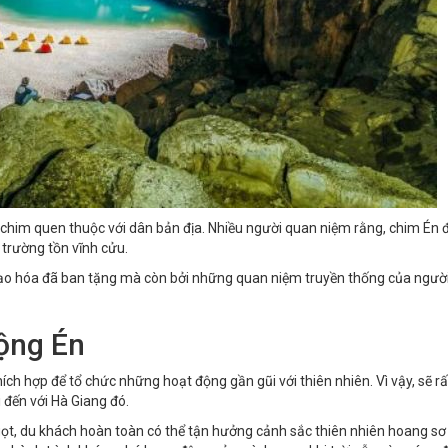
i chim quen thuộc với dân bản địa. Nhiều người quan niệm rằng, chim Én 
ị trường tồn vĩnh cửu.
à tạo hóa đã ban tặng mà còn bởi những quan niệm truyền thống của ngườ
Động Én
ch hợp để tổ chức những hoạt động gần gũi với thiên nhiên. Vì vậy, sẽ rất
 đến với Hà Giang đó.
ngọt, du khách hoàn toàn có thể tận hưởng cảnh sắc thiên nhiên hoang s