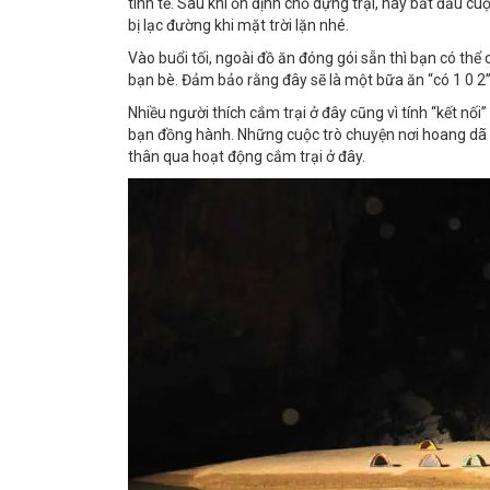
tinh tế. Sau khi ổn định chỗ dựng trại, hãy bắt đầu 
bị lạc đường khi mặt trời lặn nhé.
Vào buổi tối, ngoài đồ ăn đóng gói sẵn thì bạn có th
bạn bè. Đảm bảo rằng đây sẽ là một bữa ăn “có 1 0 2”
Nhiều người thích cắm trại ở đây cũng vì tính “kết nối
bạn đồng hành. Những cuộc trò chuyện nơi hoang dã l
thân qua hoạt động cắm trại ở đây.