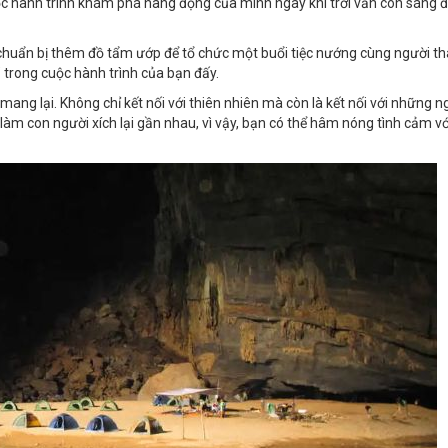
cuộc hành trình khám phá hang động của mình ngay khi trời vẫn còn sáng 
ể chuẩn bị thêm đồ tẩm ướp để tổ chức một buổi tiệc nướng cùng người t
 trong cuộc hành trình của bạn đấy.
” mang lại. Không chỉ kết nối với thiên nhiên mà còn là kết nối với những n
àm con người xích lại gần nhau, vì vậy, bạn có thể hâm nóng tình cảm vớ