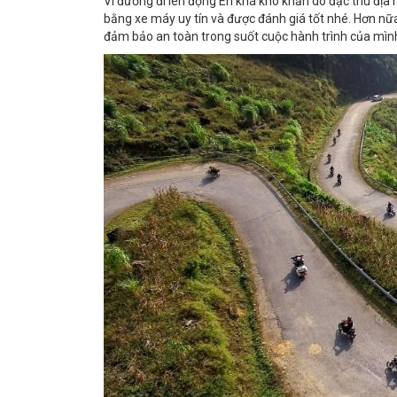
Vì đường đi lên động Én khá khó khăn do đặc thù địa 
bằng xe máy
uy tín và được đánh giá tốt nhé. Hơn nữa
đảm bảo an toàn trong suốt cuộc hành trình của mìn