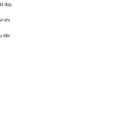
ệt đẹp,
n khi
ầu đến