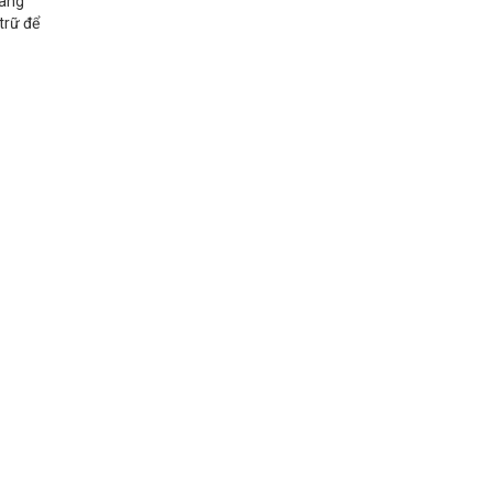
iang
trữ để