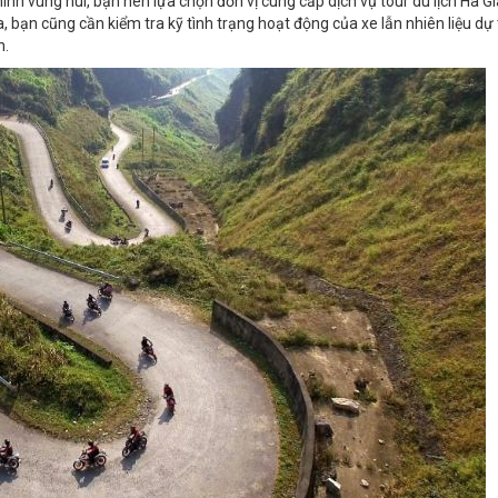
hình vùng núi, bạn nên lựa chọn đơn vị cung cấp dịch vụ
tour du lịch Hà G
, bạn cũng cần kiểm tra kỹ tình trạng hoạt động của xe lẫn nhiên liệu dự 
h.