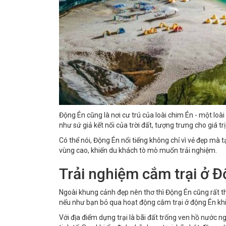
Động Én cũng là nơi cư trú của loài chim Én - một loà
như sứ giả kết nối của trời đất, tượng trưng cho giá tr
Có thể nói, Động Én nổi tiếng không chỉ vì vẻ đẹp m
vùng cao, khiến du khách tò mò muốn trải nghiệm.
Trải nghiệm cắm trại ở 
Ngoài khung cảnh đẹp nên thơ thì Động Én cũng rất thí
nếu như bạn bỏ qua hoạt động cắm trại ở động Én khi
Với địa điểm dựng trại là bãi đất trống ven hồ nước 