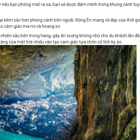
vậy nếu bạn phóng mắt ra xa, bạn sẽ được đắm mình trong khung cảnh tuy
lại kém sắc hơn phong cảnh bên ngoài. Động Én mang vẻ đẹp của thời gia
tạo cảm giác ma mị và hoang sơ.
ự nhiên sâu bên trong hang, gây ấn tượng không nhỏ cho du khách lần đ
ắng của mặt trời chiếu vào tạo cảm giác tựa chốn cổ tích kỳ ảo.