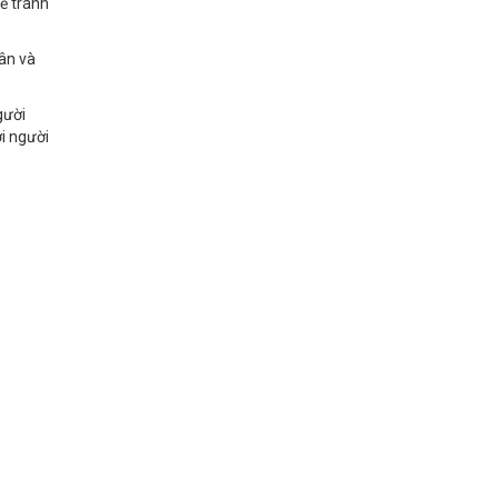
để tránh
hân và
gười
i người