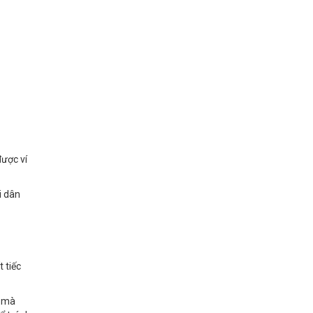
được ví
i dân
 tiếc
ơ mà