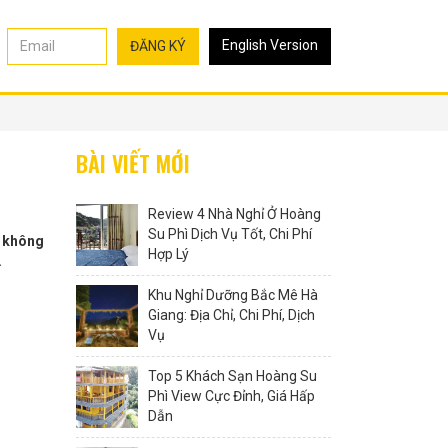
English Version
ĐĂNG KÝ
BÀI VIẾT MỚI
Review 4 Nhà Nghỉ Ở Hoàng
Su Phì Dịch Vụ Tốt, Chi Phí
n không
Hợp Lý
.
Khu Nghỉ Dưỡng Bắc Mê Hà
Giang: Địa Chỉ, Chi Phí, Dịch
Vụ
Top 5 Khách Sạn Hoàng Su
Phì View Cực Đỉnh, Giá Hấp
Dẫn