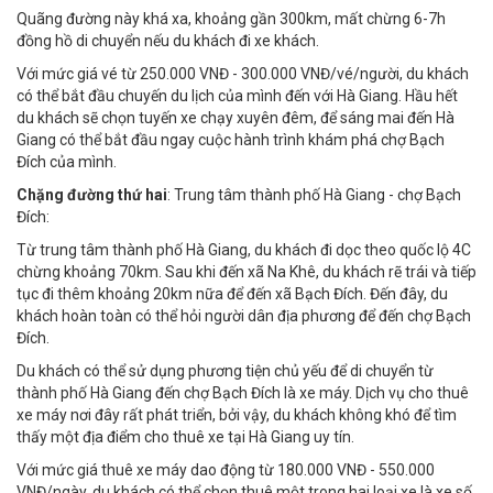
Quãng đường này khá xa, khoảng gần 300km, mất chừng 6-7h
đồng hồ di chuyển nếu du khách đi xe khách.
Với mức giá vé từ 250.000 VNĐ - 300.000 VNĐ/vé/người, du khách
có thể bắt đầu chuyến du lịch của mình đến với Hà Giang. Hầu hết
du khách sẽ chọn tuyến xe chạy xuyên đêm, để sáng mai đến Hà
Giang có thể bắt đầu ngay cuộc hành trình khám phá chợ Bạch
Đích của mình.
Chặng đường thứ hai
: Trung tâm thành phố Hà Giang - chợ Bạch
Đích:
Từ trung tâm thành phố Hà Giang, du khách đi dọc theo quốc lộ 4C
chừng khoảng 70km. Sau khi đến xã Na Khê, du khách rẽ trái và tiếp
tục đi thêm khoảng 20km nữa để đến xã Bạch Đích. Đến đây, du
khách hoàn toàn có thể hỏi người dân địa phương để đến chợ Bạch
Đích.
Du khách có thể sử dụng phương tiện chủ yếu để di chuyển từ
thành phố Hà Giang đến chợ Bạch Đích là xe máy. Dịch vụ cho thuê
xe máy nơi đây rất phát triển, bởi vậy, du khách không khó để tìm
thấy một
địa điểm cho thuê xe tại Hà Giang uy tín
.
Với mức giá thuê xe máy dao động từ 180.000 VNĐ - 550.000
VNĐ/ngày, du khách có thể chọn thuê một trong hai loại xe là xe số