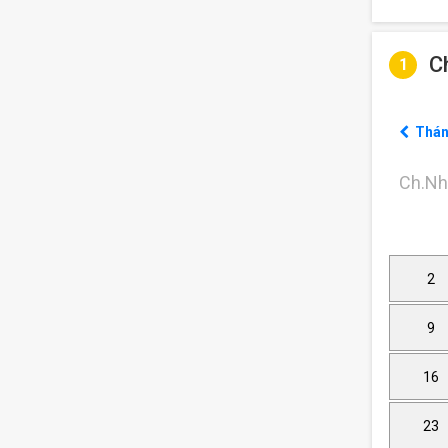
C
1
Thán
Ch.Nh
2
9
16
23