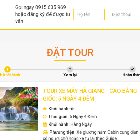
Gọi ngay 0915 635 969
hoặc đăng ký để được tư
vấn
ĐẶT TOUR
1
2
ch khởi hành
Xem lại
Hoàn thà
TOUR XE MÁY HÀ GIANG - CAO BẰNG 
GIỐC: 5 NGÀY 4 ĐÊM
Khởi hành từ:
Thời gian:
5 Ngày 4 Đêm
Khởi hành:
Hàng Ngày
Phương tiện:
Xe giường nằm Cabin cung điện 
có người chở hoặc xe tự lái theo Guide