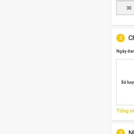
30
C
2
Ngày đa
Số lư
Tổng s
N
3