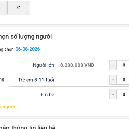
31
họn số lượng người
06-08-2026
ng chọn:
Người lớn
8.200.000 VNĐ
ợng
Trẻ em
8-11 tuổi
Em bé
ố người
hập thông tin liên hệ