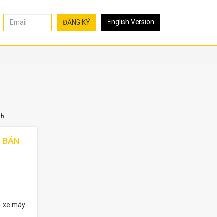
English Version
ĐĂNG KÝ
nh
- BẢN
- xe máy