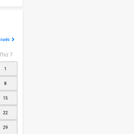
trước
Thứ 7
1
8
15
22
29